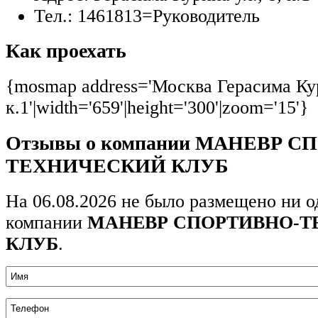
Тел.:
1461813=Руководитель
Как проехать
{mosmap address='Москва Герасима Кур
к.1'|width='659'|height='300'|zoom='15'}
Отзывы о компании МАНЕВР С
ТЕХНИЧЕСКИЙ КЛУБ
На 06.08.2026 не было размещено ни о
компании
МАНЕВР СПОРТИВНО-
КЛУБ
.