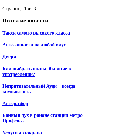
Страница 1 из 3
Похожие новости
Такси самого высокого класса
Автозапчасти на любой вкус
Двери
Как выбрать шины, бывшие в
употреблении?
Непритязательный Ауди – всегда
компактны…
Авторазбор
Банный дух в районе станции метро
Профсо…
Услуги автокрана