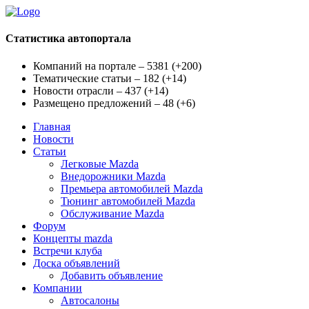
Статистика автопортала
Компаний на портале – 5381
(
+200
)
Тематические статьи – 182
(
+14
)
Новости отрасли – 437
(
+14
)
Размещено предложений – 48
(
+6
)
Главная
Новости
Статьи
Легковые Mazda
Внедорожники Mazda
Премьера автомобилей Mazda
Тюнинг автомобилей Mazda
Обслуживание Mazda
Форум
Концепты mazda
Встречи клуба
Доска объявлений
Добавить объявление
Компании
Автосалоны