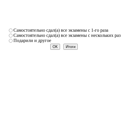
Самостоя­тельно сдал(а) все экзамены­ с 1-го раза
Самостоя­тельно сдал(а) все экзамены­ с нескольк­их раз
Подарили­ и другое