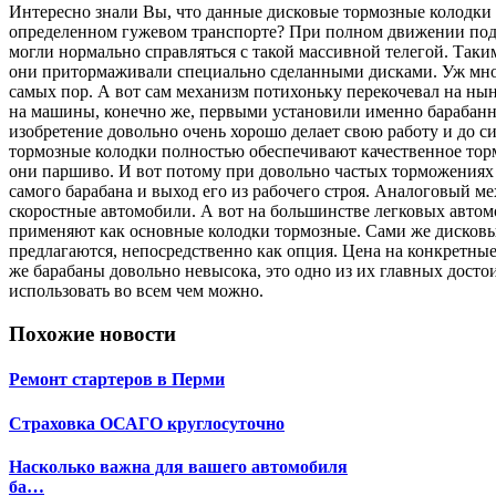
Интересно знали Вы, что данные дисковые тормозные колодки
определенном гужевом транспорте? При полном движении под
могли нормально справляться с такой массивной телегой. Таки
они притормаживали специально сделанными дисками. Уж мно
самых пор. А вот сам механизм потихоньку перекочевал на ны
на машины, конечно же, первыми установили именно барабанн
изобретение довольно очень хорошо делает свою работу и до с
тормозные колодки полностью обеспечивают качественное тор
они паршиво. И вот потому при довольно частых торможениях
самого барабана и выход его из рабочего строя. Аналоговый ме
скоростные автомобили. А вот на большинстве легковых автом
применяют как основные колодки тормозные. Сами же дисковы
предлагаются, непосредственно как опция. Цена на конкретные
же барабаны довольно невысока, это одно из их главных досто
использовать во всем чем можно.
Похожие новости
Ремонт стартеров в Перми
Страховка ОСАГО круглосуточно
Насколько важна для вашего автомобиля
ба…