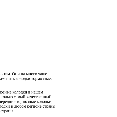
но там. Они на много чаще
заменить колодки тормозные,
мозные колодки в нашем
м только самый качественный
передние тормозные колодки,
олодки в любом регионе страны
 страны.