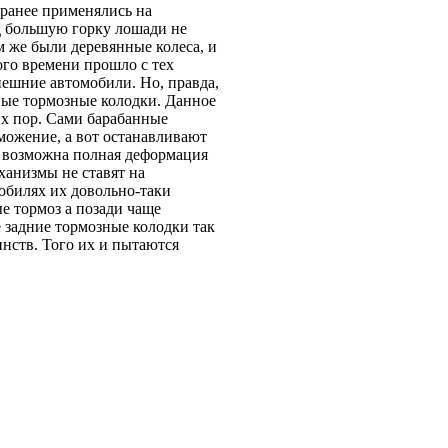
 ранее применялись на
 большую горку лошади не
м же были деревянные колеса, и
го времени прошло с тех
нешние автомобили. Но, правда,
ые тормозные колодки. Данное
их пор. Сами барабанные
можение, а вот останавливают
 возможна полная деформация
ханизмы не ставят на
обилях их довольно-таки
е тормоз а позади чаще
 задние тормозные колодки так
инств. Того их и пытаются