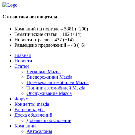
Статистика автопортала
Компаний на портале – 5381
(
+200
)
Тематические статьи – 182
(
+14
)
Новости отрасли – 437
(
+14
)
Размещено предложений – 48
(
+6
)
Главная
Новости
Статьи
Легковые Mazda
Внедорожники Mazda
Премьера автомобилей Mazda
Тюнинг автомобилей Mazda
Обслуживание Mazda
Форум
Концепты mazda
Встречи клуба
Доска объявлений
Добавить объявление
Компании
Автосалоны