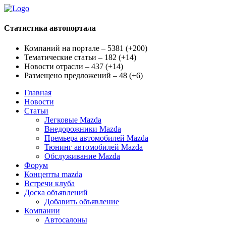
Статистика автопортала
Компаний на портале – 5381
(
+200
)
Тематические статьи – 182
(
+14
)
Новости отрасли – 437
(
+14
)
Размещено предложений – 48
(
+6
)
Главная
Новости
Статьи
Легковые Mazda
Внедорожники Mazda
Премьера автомобилей Mazda
Тюнинг автомобилей Mazda
Обслуживание Mazda
Форум
Концепты mazda
Встречи клуба
Доска объявлений
Добавить объявление
Компании
Автосалоны