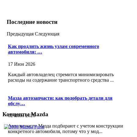
Последние новости
Предыдущая
Следующая
Как продлить жизнь узлам современного
автомобиля: …
17 Июн 2026
Каждый автовладелец стремится минимизировать
расходы на содержание транспортного средства ...
Мазда автозапчасти: как подобрать детали для
обслу…
Концепты Mazda
02 Июн 2026
Автозапчасти Мазда подбирают с учетом конструкции
конкретного автомобиля, потому что у мод...