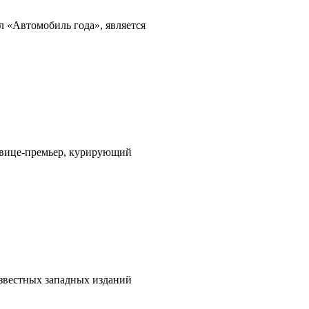
л «Автомобиль года», является
и вице-премьер, курирующий
звестных западных изданий