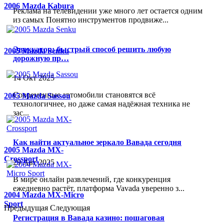
2006 Mazda Kabura
Реклама на телевидении уже много лет остается одним
из самых Понятно инструментов продвиже...
Эвакуатор: быстрый способ решить любую
2005 Mazda Senku
дорожную пр…
14 Окт 2025
Современные автомобили становятся всё
2005 Mazda Sassou
технологичнее, но даже самая надёжная техника не
зас...
Как найти актуальное зеркало Вавада сегодня
2005 Mazda MX-
Crossport
29 Авг 2025
В мире онлайн развлечений, где конкуренция
ежедневно растёт, платформа Vavada уверенно з...
2004 Mazda MX-Micro
Sport
Предыдущая
Следующая
Регистрация в Вавада казино: пошаговая