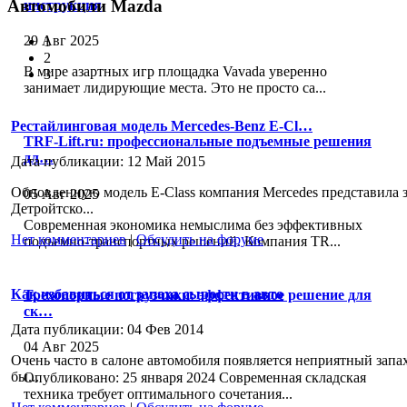
Автомобили Mazda
инструкция
29 Авг 2025
1
2
В мире азартных игр площадка Vavada уверенно
3
занимает лидирующие места. Это не просто са...
Рестайлинговая модель Mercedes-Benz E-Cl…
TRF-Lift.ru: профессиональные подъемные решения
дл…
Дата публикации: 12 Май 2015
Обновленную модель E-Class компания Mercedes представила з
05 Авг 2025
Детройтско...
Современная экономика немыслима без эффективных
Нет комментариев
|
Обсудить на форуме
подъемно-транспортных решений. Компания TR...
Как избавиться от запаха сырости в авто
Трехопорные погрузчики: эффективное решение для
ск…
Дата публикации: 04 Фев 2014
04 Авг 2025
Очень часто в салоне автомобиля появляется неприятный запа
бы...
Опубликовано: 25 января 2024 Современная складская
техника требует оптимального сочетания...