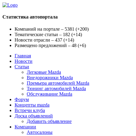
Статистика автопортала
Компаний на портале – 5381
(
+200
)
Тематические статьи – 182
(
+14
)
Новости отрасли – 437
(
+14
)
Размещено предложений – 48
(
+6
)
Главная
Новости
Статьи
Легковые Mazda
Внедорожники Mazda
Премьера автомобилей Mazda
Тюнинг автомобилей Mazda
Обслуживание Mazda
Форум
Концепты mazda
Встречи клуба
Доска объявлений
Добавить объявление
Компании
Автосалоны