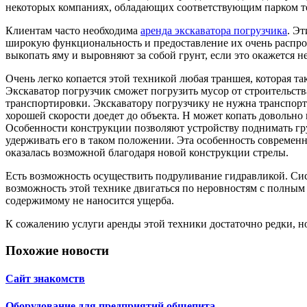
некоторых компаниях, обладающих соответствующим парком т
Клиентам часто необходима
аренда экскаватора погрузчика
. Э
широкую функциональность и предоставление их очень распро
выкопать яму и выровняют за собой грунт, если это окажется 
Очень легко копается этой техникой любая траншея, которая так
Экскаватор погрузчик сможет погрузить мусор от строительства
транспортировки. Экскаватору погрузчику не нужна транспорт
хорошей скорости доедет до объекта. Н может копать довольно г
Особенности конструкции позволяют устройству поднимать гр
удерживать его в таком положении. Эта особенность современ
оказалась возможной благодаря новой конструкции стрелы.
Есть возможность осуществить подруливание гидравликой. Сис
возможность этой технике двигаться по неровностям с полным
содержимому не наносится ущерба.
К сожалению услуги аренды этой техники достаточно редки, н
Похожие новости
Сайт знакомств
Оборудование для предприятий общепита