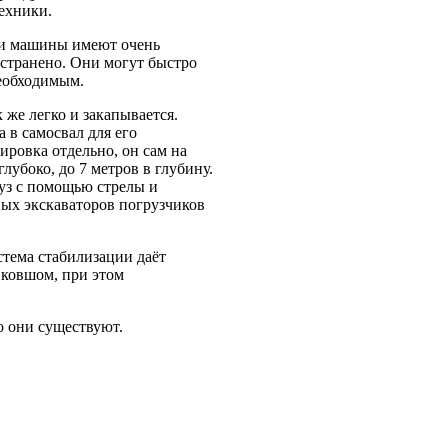
ехники.
ти машины имеют очень
странено. Они могут быстро
необходимым.
 же легко и закапывается.
 в самосвал для его
ировка отдельно, он сам на
лубоко, до 7 метров в глубину.
уз с помощью стрелы и
ных экскаваторов погрузчиков
тема стабилизации даёт
 ковшом, при этом
о они существуют.