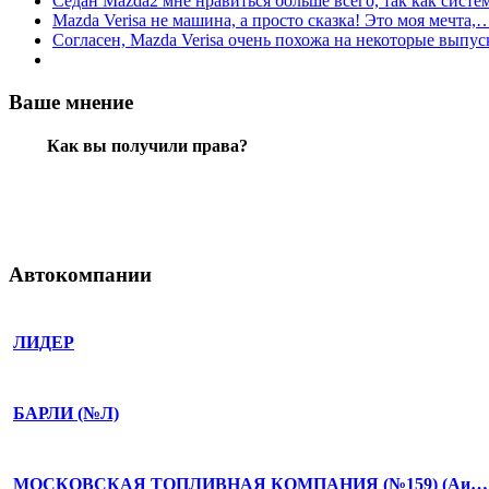
Седан Mazda2 мне нравиться больше всего, так как сист
Mazda Verisa не машина, а просто сказка! Это моя мечта,
Согласен, Mazda Verisa очень похожа на некоторые вып
Ваше мнение
Как вы получили права?
Автокомпании
ЛИДЕР
БАРЛИ (№Л)
МОСКОВСКАЯ ТОПЛИВНАЯ КОМПАНИЯ (№159) (Аи…