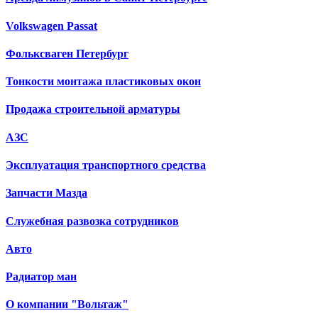
Volkswagen Passat
Фольксваген Петербург
Тонкости монтажа пластиковых окон
Продажа строительной арматуры
АЗС
Эксплуатация транспортного средства
Запчасти Мазда
Служебная развозка сотрудников
Авто
Радиатор ман
О компании "Вольтаж"