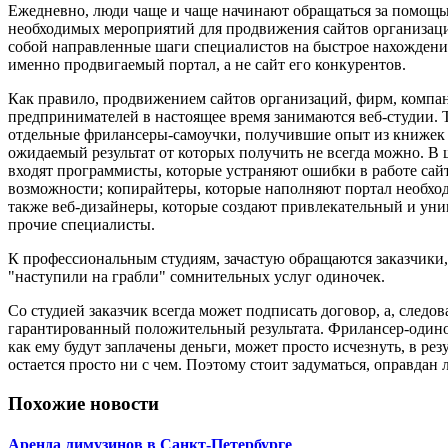
Ежедневно, люди чаще и чаще начинают обращаться за помощь
необходимых мероприятий для продвижения сайтов организац
собой направленные шаги специалистов на быстрое нахожден
именно продвигаемый портал, а не сайт его конкурентов.
Как правило, продвижением сайтов организаций, фирм, компа
предпринимателей в настоящее время занимаются веб-студии. 
отдельные фрилансеры-самоучки, получившие опыт из книжек 
ожидаемый результат от которых получить не всегда можно. В
входят программисты, которые устраняют ошибки в работе сайт
возможности; копирайтеры, которые наполняют портал необх
также веб-дизайнеры, которые создают привлекательный и уни
прочие специалисты.
К профессиональным студиям, зачастую обращаются заказчики
"наступили на грабли" сомнительных услуг одиночек.
Со студией заказчик всегда может подписать договор, а, следов
гарантированный положительный результата. Фрилансер-одиноч
как ему будут заплачены деньги, может просто исчезнуть, в рез
остается просто ни с чем. Поэтому стоит задуматься, оправдан л
Похожие новости
Аренда лимузинов в Санкт-Петербурге