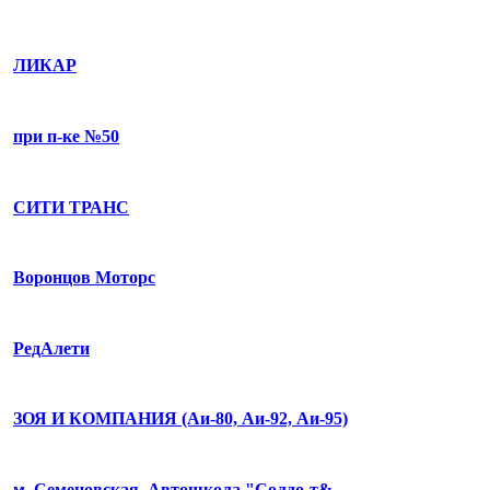
ЛИКАР
при п-ке №50
СИТИ ТРАНС
Воронцов Моторс
РедАлети
ЗОЯ И КОМПАНИЯ (Аи-80, Аи-92, Аи-95)
м. Семеновская, Автошкола "Солдо-т&…