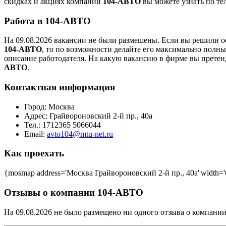
скидках и акциях компании
104-АВТО
вы можете узнать по те
Работа в 104-АВТО
На 09.08.2026 вакансии не были размешены. Если вы решили ос
104-АВТО
, то по возможности делайте его максимально полны
описание работодателя. На какую вакансию в фирме вы претен
АВТО
.
Контактная информация
Город:
Москва
Адрес:
Грайвороновский 2-й пр., 40а
Тел.:
1712365 5066044
Email:
avto104@mtu-net.ru
Как проехать
{mosmap address='Москва Грайвороновский 2-й пр., 40а'|width='6
Отзывы о компании 104-АВТО
На 09.08.2026 не было размещено ни одного отзыва о компани