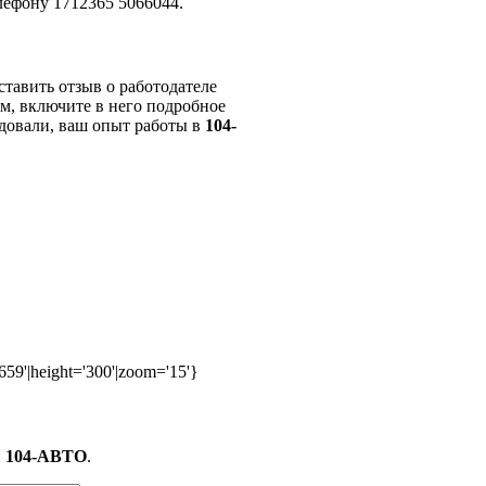
лефону 1712365 5066044.
тавить отзыв о работодателе
м, включите в него подробное
довали, ваш опыт работы в
104-
59'|height='300'|zoom='15'}
и
104-АВТО
.