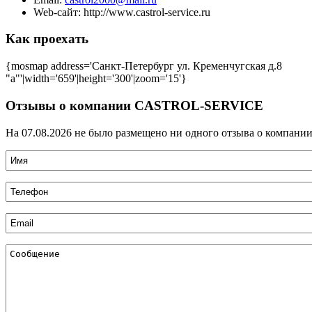
Web-сайт:
http://www.castrol-service.ru
Как проехать
{mosmap address='Санкт-Петербург ул. Кременчугская д.8
"а"'|width='659'|height='300'|zoom='15'}
Отзывы о компании CASTROL-SERVICE
На 07.08.2026 не было размещено ни одного отзыва о компани