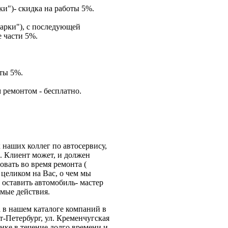
ки")- скидка на работы 5%.
арки"), с последующей
 части 5%.
оты 5%.
 ремонтом - бесплатно.
 наших коллег по автосервису,
. Клиент может, и должен
овать во время ремонта (
 целиком на Вас, о чем мы
оставить автомобиль- мастер
имые действия.
 в нашем каталоге компаний в
т-Петербург, ул. Кременчугская
нке в течение долго времени и