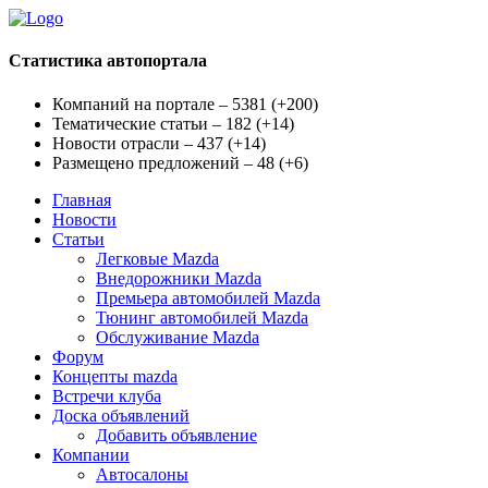
Статистика автопортала
Компаний на портале – 5381
(
+200
)
Тематические статьи – 182
(
+14
)
Новости отрасли – 437
(
+14
)
Размещено предложений – 48
(
+6
)
Главная
Новости
Статьи
Легковые Mazda
Внедорожники Mazda
Премьера автомобилей Mazda
Тюнинг автомобилей Mazda
Обслуживание Mazda
Форум
Концепты mazda
Встречи клуба
Доска объявлений
Добавить объявление
Компании
Автосалоны