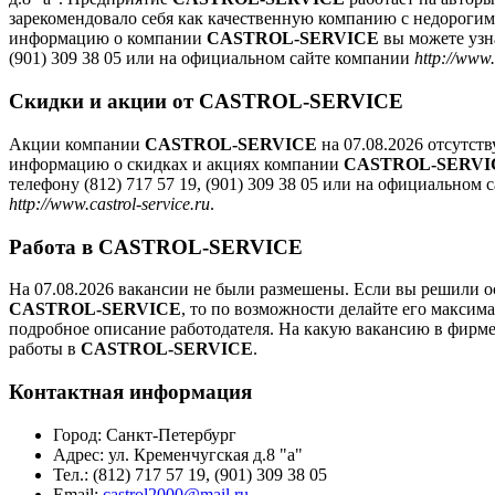
зарекомендовало себя как качественную компанию с недороги
информацию о компании
CASTROL-SERVICE
вы можете узна
(901) 309 38 05 или на официальном сайте компании
http://www.
Скидки и акции от CASTROL-SERVICE
Акции компании
CASTROL-SERVICE
на 07.08.2026 отсутст
информацию о скидках и акциях компании
CASTROL-SERVI
телефону (812) 717 57 19, (901) 309 38 05 или на официальном
http://www.castrol-service.ru
.
Работа в CASTROL-SERVICE
На 07.08.2026 вакансии не были размешены. Если вы решили ос
CASTROL-SERVICE
, то по возможности делайте его максим
подробное описание работодателя. На какую вакансию в фирме
работы в
CASTROL-SERVICE
.
Контактная информация
Город:
Санкт-Петербург
Адрес:
ул. Кременчугская д.8 "а"
Тел.:
(812) 717 57 19, (901) 309 38 05
Email:
castrol2000@mail.ru