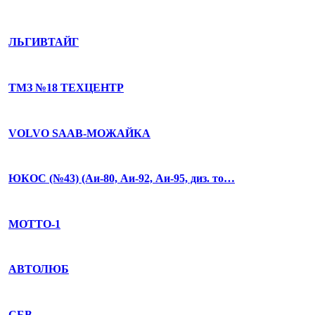
ЛЬГИВТАЙГ
ТМЗ №18 ТЕХЦЕНТР
VOLVO SAAB-МОЖАЙКА
ЮКОС (№43) (Аи-80, Аи-92, Аи-95, диз. то…
МОТТО-1
АВТОЛЮБ
СБВ