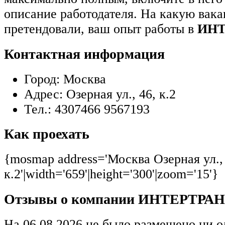
описание работодателя. На какую вак
претендовали, ваш опыт работы в
ИНТ
Контактная информация
Город:
Москва
Адрес:
Озерная ул., 46, к.2
Тел.:
4307466 9567193
Как проехать
{mosmap address='Москва Озерная ул.,
к.2'|width='659'|height='300'|zoom='15'}
Отзывы о компании ИНТЕРТРА
На 06.08.2026 не было размещено ни о