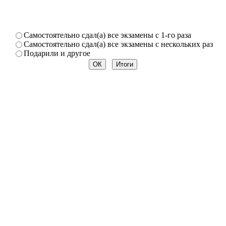
Самостоя­тельно сдал(а) все экзамены­ с 1-го раза
Самостоя­тельно сдал(а) все экзамены­ с нескольк­их раз
Подарили­ и другое