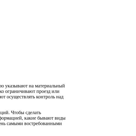
ую указывают на материальный
ько ограничивают проезд или
яют осуществлять контроль над
кций. Чтобы сделать
формацией, какие бывают виды
день самыми востребованными