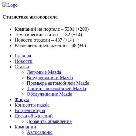
Статистика автопортала
Компаний на портале – 5381
(
+200
)
Тематические статьи – 182
(
+14
)
Новости отрасли – 437
(
+14
)
Размещено предложений – 48
(
+6
)
Главная
Новости
Статьи
Легковые Mazda
Внедорожники Mazda
Премьера автомобилей Mazda
Тюнинг автомобилей Mazda
Обслуживание Mazda
Форум
Концепты mazda
Встречи клуба
Доска объявлений
Добавить объявление
Компании
Автосалоны