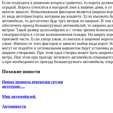
Если подходить к решению вопроса грамотно, то ворота должн
оградой. Ворота относятся к въездной зоне к вашему дому, и о
многое зависит. Немаловажным фактором является ширина воро
от вида автотранспорта, которым вы владеете. Если въезжать б
автомобили, то достаточно буде трех метров по ширине. В том 
обеспечить проезд большегрузных автомобилей, то ширина дол
метров. Такой размер целесообразен и с точки зрения безопасно
спецтранспорта в случае возникновения пожара. На ширну во
проезжей части. Если улица узкая, то въехать в широкие ворота
узкие. Именно от этих факторов и зависит выбор вида ворот. Н
могут не подойти и оптимальным вариантом будет установка р
ширине створками. При этом одна створка может быть шириной
метра. При этом при проезде легкового автомобиля открываетс
а при необходимости проезда большегрузного автомобиля, откр
Похожие новости
Новые правила перевозки грузов
автотранс…
Мир автомобилей.
Автоновости