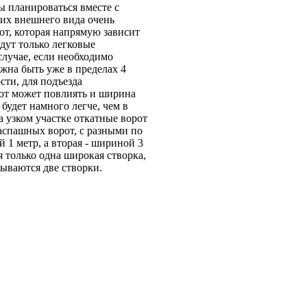
ы планироваться вместе с
т их внешнего вида очень
т, которая напрямую зависит
удут только легковые
случае, если необходимо
жна быть уже в пределах 4
сти, для подъезда
рот может повлиять и ширина
 будет намного легче, чем в
а узком участке откатные ворот
аспашных ворот, с разными по
 1 метр, а вторая - шириной 3
я только одна широкая створка,
ываются две створки.