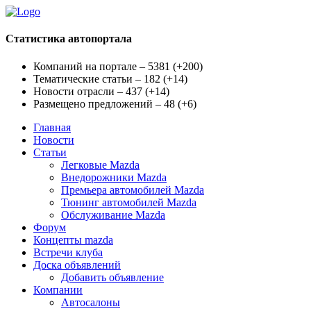
Статистика автопортала
Компаний на портале – 5381
(
+200
)
Тематические статьи – 182
(
+14
)
Новости отрасли – 437
(
+14
)
Размещено предложений – 48
(
+6
)
Главная
Новости
Статьи
Легковые Mazda
Внедорожники Mazda
Премьера автомобилей Mazda
Тюнинг автомобилей Mazda
Обслуживание Mazda
Форум
Концепты mazda
Встречи клуба
Доска объявлений
Добавить объявление
Компании
Автосалоны