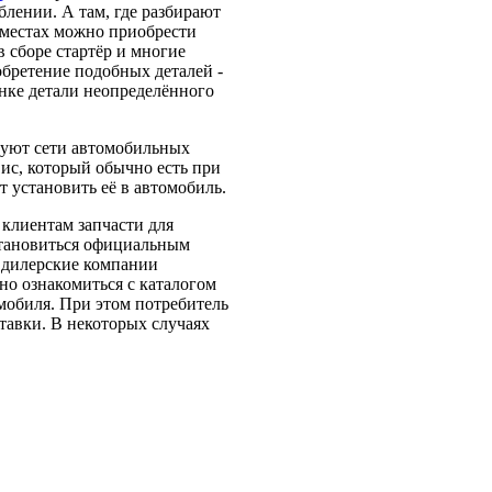
лении. А там, где разбирают
х местах можно приобрести
в сборе стартёр и многие
бретение подобных деталей -
ынке детали неопределённого
вуют сети автомобильных
вис, который обычно есть при
 установить её в автомобиль.
клиентам запчасти для
 становиться официальным
 дилерские компании
но ознакомиться с каталогом
мобиля. При этом потребитель
тавки. В некоторых случаях