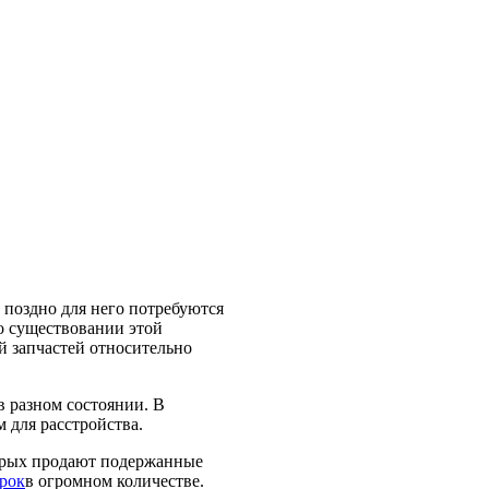
 поздно для него потребуются
 о существовании этой
й запчастей относительно
в разном состоянии. В
 для расстройства.
орых продают подержанные
арок
в огромном количестве.