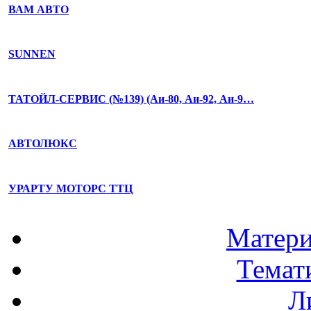
ВАМ АВТО
SUNNEN
ТАТОЙЛ-СЕРВИС (№139) (Аи-80, Аи-92, Аи-9…
АВТОЛЮКС
УРАРТУ МОТОРС ТТЦ
Матери
Темат
Л