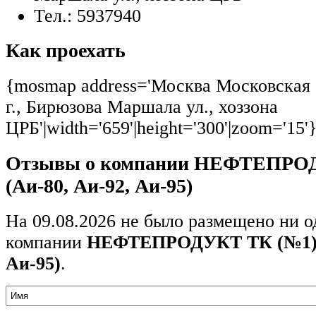
Тел.:
5937940
Как проехать
{mosmap address='Москва Московская 
г., Бирюзова Маршала ул., хоззона
ЦРБ'|width='659'|height='300'|zoom='15'
Отзывы о компании НЕФТЕПРО
(Аи-80, Аи-92, Аи-95)
На 09.08.2026 не было размещено ни о
компании
НЕФТЕПРОДУКТ ТК (№1) (
Аи-95)
.