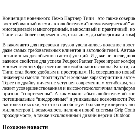
Концепция новенького Пежо Партнер Типи - это также соверше
востребованный всеми автолюбителями“полукоммерческий” авт
многоцелевой и многогранный, выносливый и практичный, но 
Типи стал более современным, стильным, дизайнерским и ком
В таком авто для перевозки грузов увеличилось полезное прост
даже самых требовательных клиентов и автолюбителей. Авто
нетипичных для обычного авто функций. И даже не последнюю
важном свойстве для успеха Peugeot Partner Tepee играет комфо
множественных фрагментов автомобильного салона. Кстати, с
Типи стал более удобным и просторным. На совершенно новый
инженеры смогли “подтянуть” и ходовые характеристики автом
Tepee по драйву ничем не уступает современным хэтчбекам, так
лежит усовершенствованная и высокотехнологичная платформ
признан “спортсменом”. А как можно забыть любителям лёгкого
потенциальные “внедорожные” и уникальные возможности Peuge
настолько высоки, что это способствует большому клиренсу ав
миллиметров!), возможность наличия новой системы Grip Contr
проходимость, а также эксклюзивный дизайн версии Outdoor.
Похожие новости