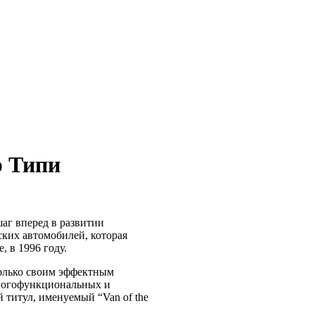
р Типи
аг вперед в развитии
ких автомобилей, которая
 в 1996 году.
олько своим эффектным
ногофункциональных и
 титул, именуемый “Van of the