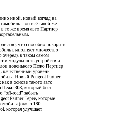
нно иной, новый взгляд на
омобиль – он всё такой же
в то же время авто Партнер
фортабельным.
ранство, что способно покорить
мобиль выполняет множество
 очередь в таком самом
рт и модульность устройств и
алон новенького Пежо Партнер
, качественный уровень
обиля. Новый Peugeot Partner
 как в основе такого авто
а Пежо 308, который был
 “off-road” забыть
ot Partner Tepee, которые
томобиля (около 180
ol, которая улучшает