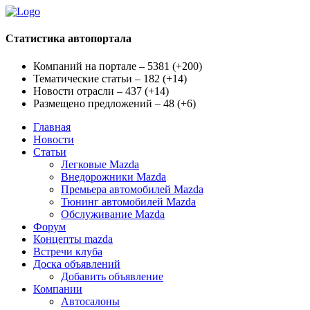
Статистика автопортала
Компаний на портале – 5381
(
+200
)
Тематические статьи – 182
(
+14
)
Новости отрасли – 437
(
+14
)
Размещено предложений – 48
(
+6
)
Главная
Новости
Статьи
Легковые Mazda
Внедорожники Mazda
Премьера автомобилей Mazda
Тюнинг автомобилей Mazda
Обслуживание Mazda
Форум
Концепты mazda
Встречи клуба
Доска объявлений
Добавить объявление
Компании
Автосалоны