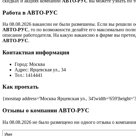
скидках и акциях компании
АВТО-РУС
вы можете узнать по т
Работа в АВТО-РУС
На 08.08.2026 вакансии не были размешены. Если вы решили ос
АВТО-РУС
, то по возможности делайте его максимально пол
описание работодателя. На какую вакансию в фирме вы претен
АВТО-РУС
.
Контактная информация
Город:
Москва
Адрес:
Ярцевская ул., 34
Тел.:
1414441
Как проехать
{mosmap address='Москва Ярцевская ул., 34'|width='659'|height='
Отзывы о компании АВТО-РУС
На 08.08.2026 не было размещено ни одного отзыва о компани