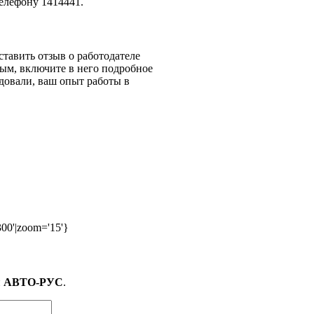
елефону 1414441.
тавить отзыв о работодателе
ным, включите в него подробное
довали, ваш опыт работы в
300'|zoom='15'}
и
АВТО-РУС
.