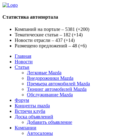
Статистика автопортала
Компаний на портале – 5381
(
+200
)
Тематические статьи – 182
(
+14
)
Новости отрасли – 437
(
+14
)
Размещено предложений – 48
(
+6
)
Главная
Новости
Статьи
Легковые Mazda
Внедорожники Mazda
Премьера автомобилей Mazda
Тюнинг автомобилей Mazda
Обслуживание Mazda
Форум
Концепты mazda
Встречи клуба
Доска объявлений
Добавить объявление
Компании
Автосалоны