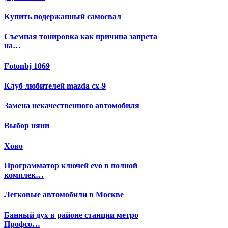
Купить подержанный самосвал
Съемная тонировка как причина запрета
на…
Fotonbj 1069
Клуб любителей mazda cx-9
Замена некачественного автомобиля
Выбор няни
Хово
Программатор ключей evo в полной
комплек…
Легковые автомобили в Москве
Банный дух в районе станции метро
Профсо…