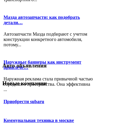
Мазда автозапчасти: как подобрать
детали…
Автозапчасти Мазда подбирают с учетом
конструкции конкретного автомобиля,
потому...
Наружные баннеры как инструмент
Авто объявления
привлече…
Наружная реклама стала привычной частью
Новые компании
городского пространства. Она эффективна
...
Приобрести subaru
Коммунальная техника в москве