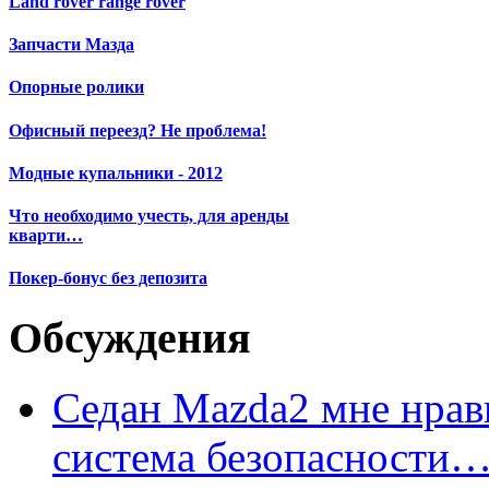
Land rover range rover
Запчасти Мазда
Опорные ролики
Офисный переезд? Не проблема!
Модные купальники - 2012
Что необходимо учесть, для аренды
кварти…
Покер-бонус без депозита
Обсуждения
Седан Mazda2 мне нрави
система безопасности