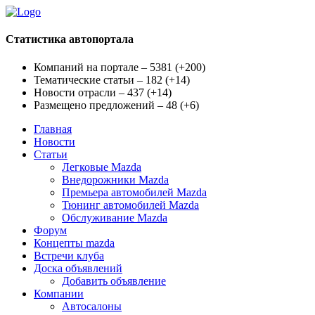
Статистика автопортала
Компаний на портале – 5381
(
+200
)
Тематические статьи – 182
(
+14
)
Новости отрасли – 437
(
+14
)
Размещено предложений – 48
(
+6
)
Главная
Новости
Статьи
Легковые Mazda
Внедорожники Mazda
Премьера автомобилей Mazda
Тюнинг автомобилей Mazda
Обслуживание Mazda
Форум
Концепты mazda
Встречи клуба
Доска объявлений
Добавить объявление
Компании
Автосалоны