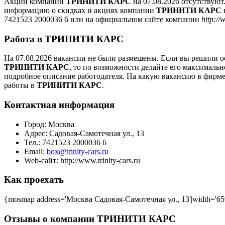
Акции компании
ТРИНИТИ КАРС
на 07.08.2026 отсутствуют
информацию о скидках и акциях компании
ТРИНИТИ КАРС
7421523 2000036 6 или на официальном сайте компании
http://
Работа в ТРИНИТИ КАРС
На 07.08.2026 вакансии не были размешены. Если вы решили ос
ТРИНИТИ КАРС
, то по возможности делайте его максималь
подробное описание работодателя. На какую вакансию в фирме
работы в
ТРИНИТИ КАРС
.
Контактная информация
Город:
Москва
Адрес:
Садовая-Самотечная ул., 13
Тел.:
7421523 2000036 6
Email:
box@trinity-cars.ru
Web-сайт:
http://www.trinity-cars.ru
Как проехать
{mosmap address='Москва Садовая-Самотечная ул., 13'|width='659
Отзывы о компании ТРИНИТИ КАРС