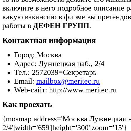
включите в него подробное описание р
какую вакансию в фирме вы претендов
работы в
ДЕФЕН ГРУПП
.
Контактная информация
Город:
Москва
Адрес:
Лужнецкая наб., 2/4
Тел.:
2572039=Секретарь
Email:
mailbox@meritec.ru
Web-сайт:
http://www.meritec.ru
Как проехать
{mosmap address='Москва Лужнецкая н
2/4'|width='659'|height='300'|zoom='15'}