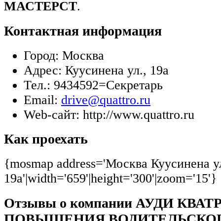
МАСТЕРСТ
.
Контактная информация
Город:
Москва
Адрес:
Куусинена ул., 19а
Тел.:
9434592=Секретарь
Email:
drive@quattro.ru
Web-сайт:
http://www.quattro.ru
Как проехать
{mosmap address='Москва Куусинена ул
19а'|width='659'|height='300'|zoom='15'}
Отзывы о компании АУДИ КВА
ПОВЫШЕНИЯ ВОДИТЕЛЬСКОГ