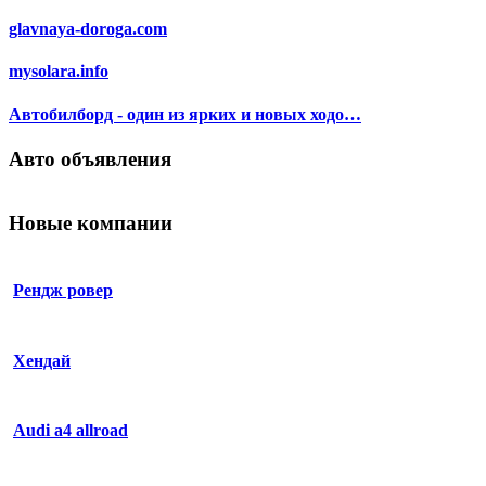
glavnaya-doroga.com
mysolara.info
Автобилборд - один из ярких и новых ходо…
Авто объявления
Новые компании
Рендж ровер
Хендай
Audi a4 allroad