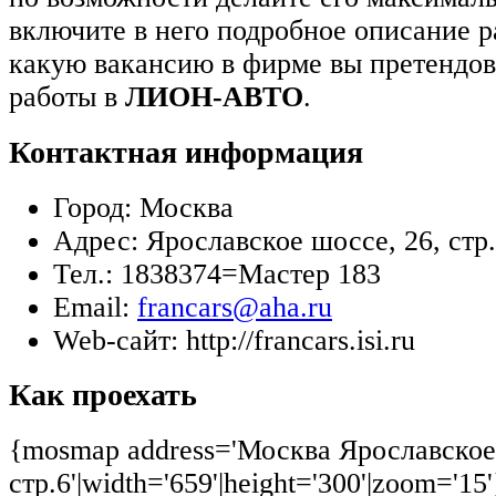
включите в него подробное описание р
какую вакансию в фирме вы претендов
работы в
ЛИОН-АВТО
.
Контактная информация
Город:
Москва
Адрес:
Ярославское шоссе, 26, стр
Тел.:
1838374=Мастер 183
Email:
francars@aha.ru
Web-сайт:
http://francars.isi.ru
Как проехать
{mosmap address='Москва Ярославское
стр.6'|width='659'|height='300'|zoom='15'