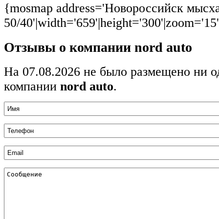
{mosmap address='Новороссийск мысх
50/40'|width='659'|height='300'|zoom='15
Отзывы о компании nord auto
На 07.08.2026 не было размещено ни о
компании
nord auto
.