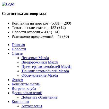
Статистика автопортала
Компаний на портале – 5381
(
+200
)
Тематические статьи – 182
(
+14
)
Новости отрасли – 437
(
+14
)
Размещено предложений – 48
(
+6
)
Главная
Новости
Статьи
Легковые Mazda
Внедорожники Mazda
Премьера автомобилей Mazda
Тюнинг автомобилей Mazda
Обслуживание Mazda
Форум
Концепты mazda
Встречи клуба
Доска объявлений
Добавить объявление
Компании
Автосалоны