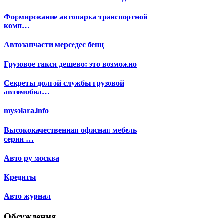
Формирование автопарка транспортной
комп…
Автозапчасти мерседес бенц
Грузовое такси дешево: это возможно
Секреты долгой службы грузовой
автомобил…
mysolara.info
Высококачественная офисная мебель
серии …
Авто ру москва
Кредиты
Авто журнал
Обсуждения