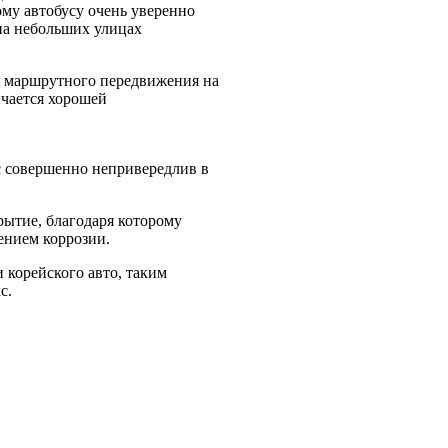
ому автобусу очень уверенно
 на небольших улицах
ля маршрутного передвижения на
ичается хорошей
с совершенно непривередлив в
рытие, благодаря которому
ением коррозии.
 корейского авто, таким
с.