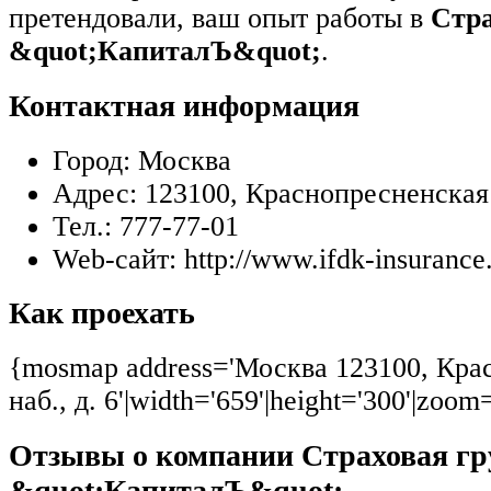
претендовали, ваш опыт работы в
Стра
&quot;КапиталЪ&quot;
.
Контактная информация
Город:
Москва
Адрес:
123100, Краснопресненская н
Тел.:
777-77-01
Web-сайт:
http://www.ifdk-insurance
Как проехать
{mosmap address='Москва 123100, Кра
наб., д. 6'|width='659'|height='300'|zoom
Отзывы о компании Страховая гр
&quot;КапиталЪ&quot;