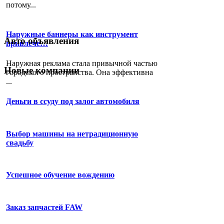
потому...
Наружные баннеры как инструмент
Авто объявления
привлече…
Наружная реклама стала привычной частью
Новые компании
городского пространства. Она эффективна
...
Деньги в ссуду под залог автомобиля
Выбор машины на нетрадиционную
свадьбу
Успешное обучение вождению
Заказ запчастей FAW