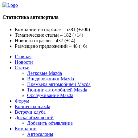
Статистика автопортала
Компаний на портале – 5381
(
+200
)
Тематические статьи – 182
(
+14
)
Новости отрасли – 437
(
+14
)
Размещено предложений – 48
(
+6
)
Главная
Новости
Статьи
Легковые Mazda
Внедорожники Mazda
Премьера автомобилей Mazda
Тюнинг автомобилей Mazda
Обслуживание Mazda
Форум
Концепты mazda
Встречи клуба
Доска объявлений
Добавить объявление
Компании
Автосалоны