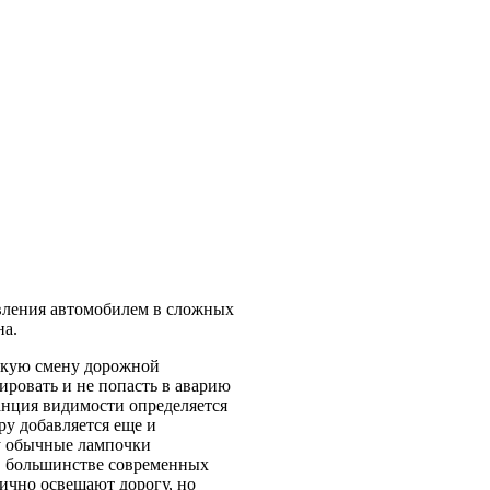
вления автомобилем в сложных
на.
зкую смену дорожной
ировать и не попасть в аварию
нция видимости определяется
ру добавляется еще и
ту обычные лампочки
 в большинстве современных
ично освещают дорогу, но