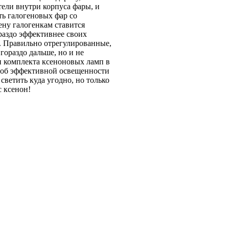
тели внутри корпуса фары, и
ть галогеновых фар со
ену галогенкам ставится
раздо эффективнее своих
. Правильно отрегулированные,
гораздо дальше, но и не
и комплекта ксеноновых ламп в
ь об эффективной освещенности
светить куда угодно, но только
с ксенон!