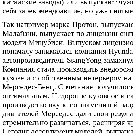
китайские заводы) или выпускают чуж
себя зарекомендоавшие, но уже снятые
Так например марка Протон, выпуска
Малайзии, выпускает по лицензии снят
модели Мицубиси. Выпуском лицензи
поначалу занималась компания Hyunda
автопроизводитель SsangYong замахну
Компания стала производить внедорож
кузове и с собственным интерьером на 
Мерседес-Бенц. Сочетание получилос
оптимальным. Недорогое кузовное и с
производство вкупе со знаменитой на
дивгателей Мерседес дали свои резуль
стремительно развиваться, расширяя к
Сегодня ассортимент моделей, выпуск