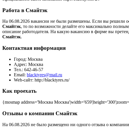
Работа в Смайтэк
На 06.08.2026 вакансии не были размешены. Если вы решили ос
Смайтэк
, то по возможности делайте его максимально полным
описание работодателя. На какую вакансию в фирме вы претен
Смайтэк
.
Контактная информация
Город:
Москва
Адрес:
Москва
Тел.:
642-46-57
Email:
blacktyres@mail.ru
Web-сайт:
http://blacktyres.ru/
Как проехать
{mosmap address='Москва Москва'|width='659'|height='300'|zoom=
Отзывы о компании Смайтэк
На 06.08.2026 не было размещено ни одного отзыва о компани