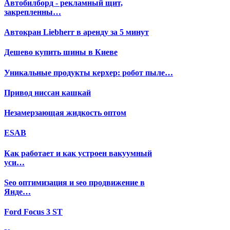
Автобилборд - рекламный щит,
закрепленны…
Автокран Liebherr в аренду за 5 минут
Дешево купить шины в Киеве
Уникальные продукты керхер: робот пыле…
Привод ниссан кашкай
Незамерзающая жидкость оптом
ESAB
Как работает и как устроен вакуумный
уси…
Seo оптимизация и seo продвижение в
Янде…
Ford Focus 3 ST