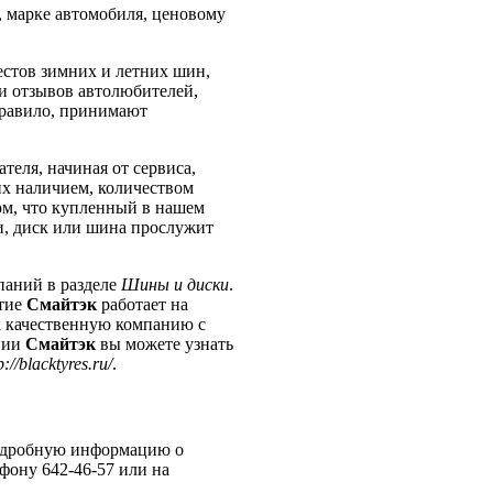
, марке автомобиля, ценовому
естов зимних и летних шин,
 и отзывов автолюбителей,
правило, принимают
ателя, начиная от сервиса,
их наличием, количеством
том, что купленный в нашем
ии, диск или шина прослужит
паний в разделе
Шины и диски
.
ятие
Смайтэк
работает на
ак качественную компанию с
нии
Смайтэк
вы можете узнать
p://blacktyres.ru/
.
подробную информацию о
фону 642-46-57 или на