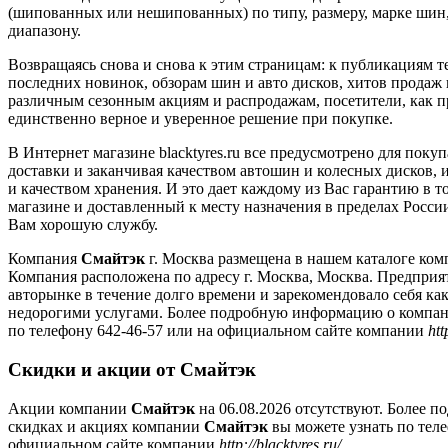
(шипованных или нешипованных) по типу, размеру, марке шин
диапазону.
Возвращаясь снова и снова к этим страницам: к публикациям т
последних новинок, обзорам шин и авто дисков, хитов продаж
различным сезонным акциям и распродажам, посетители, как 
единственно верное и уверенное решение при покупке.
В Интернет магазине blacktyres.ru все предусмотрено для покуп
доставки и заканчивая качеством автошин и колесных дисков, 
и качеством хранения. И это дает каждому из Вас гарантию в 
магазине и доставленный к месту назначения в пределах Росс
Вам хорошую службу.
Компания
Смайтэк
г. Москва размещена в нашем каталоге ком
Компания расположена по адресу г. Москва, Москва. Предпри
авторынке в течение долго времени и зарекомендовало себя к
недорогими услугами. Более подробную информацию о компа
по телефону 642-46-57 или на официальном сайте компании
htt
Скидки и акции от Смайтэк
Акции компании
Смайтэк
на 06.08.2026 отсутствуют. Более 
скидках и акциях компании
Смайтэк
вы можете узнать по теле
официальном сайте компании
http://blacktyres.ru/
.