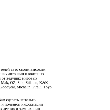
ителей авто своим высоким
нных авто шин и колесных
и от ведущих мировых
 Mak, OZ, Slik, Stilauto, K&K
oodyear, Michelin, Pirelli, Toyo
ам сделать не только
й и полезной информации
ых летних и зимних шин