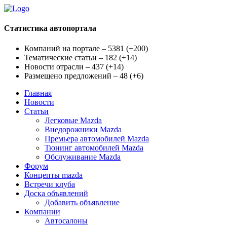
Статистика автопортала
Компаний на портале – 5381
(
+200
)
Тематические статьи – 182
(
+14
)
Новости отрасли – 437
(
+14
)
Размещено предложений – 48
(
+6
)
Главная
Новости
Статьи
Легковые Mazda
Внедорожники Mazda
Премьера автомобилей Mazda
Тюнинг автомобилей Mazda
Обслуживание Mazda
Форум
Концепты mazda
Встречи клуба
Доска объявлений
Добавить объявление
Компании
Автосалоны