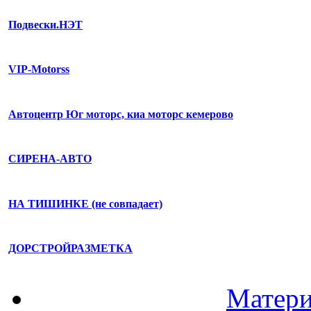
Подвески.НЭТ
VIP-Motorss
Автоцентр Юг моторс, киа моторс кемерово
СИРЕНА-АВТО
НА ТИШИНКЕ (не совпадает)
ДОРСТРОЙРАЗМЕТКА
Матери