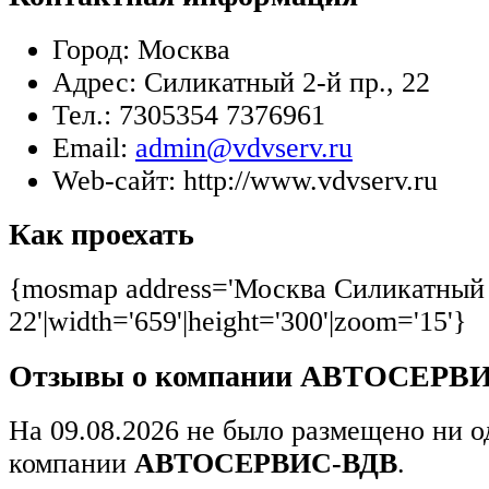
Город:
Москва
Адрес:
Силикатный 2-й пр., 22
Тел.:
7305354 7376961
Email:
admin@vdvserv.ru
Web-сайт:
http://www.vdvserv.ru
Как проехать
{mosmap address='Москва Силикатный 
22'|width='659'|height='300'|zoom='15'}
Отзывы о компании АВТОСЕРВ
На 09.08.2026 не было размещено ни о
компании
АВТОСЕРВИС-ВДВ
.