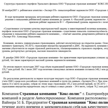
Структура страхового портфеля Уральского филиала ООО "Городская страховая компания" КОКС-П
30 ноября2007 г. рейтинговое агентство «Эксперт РА» повысилорейтинг надежности ООО «Городская с
В ходе проведения процедуры актуализации рейтинга надежности ООО «Городская страховая компан
решение о повышении рейтинговой оценки компании до уровня А «Высокий уровень надежности». 
присвоен рейтинг надежности В++ «Приемлемый уровень надежности с пози
«Существенное улучшение качества перестраховочной защиты и инвестиционной политики компании, 
портфеля позволили ООО «Городская страховая компания» существенно повысить платежеспособность 
отражение в повышении рейтинга надежности компании», - отмечает аналитик департамента рейтингов ф
«Эксперт РА» Александр Малолетнев.
Компания, являясь универсальным страховщиком, работает исключительно на открытом рынке. Основ
наземного транспорта,
ОСАГО, страхование имущества предприятий и ДМС. На надежность компании п
значение убыточности по видам страховой деятельности, сбалансированность страхового портфеля, отс
уровень расторгнутых договоров, высокие показатели ликвидности.
В декабре 2006 ООО «Городская страховая компания» без привлечения перестраховщиков успешно ур
рублей, что также характеризует высокий уровень надежности компании.
По итогам первого полугодия 2007 года объем подписанной премии ООО «Городская страховая компан
135,7 млн рублей. На 1 июля 2007 года величина совокупных активов компании составила 548,1 млн ру
рублей.
По результатам деятельности за первое полугодие текущего года ООО «Городская страховая компания»
учета ОМС) среди всех российских страховых компаний и групп (по данным «Эксперта РА»). При это
заняла 31-е место на рынке, собрав по этому виду страхования 145,2 млн рублей премий, по ОСАГО – т
страхованию имущества юридических лиц от огневых и иных рисков – 34-е место, собрав 76,2 млн руб
Компания
Страховая компания "Кокс-полис"
г. Екатеринбур
компаний в разделе
Автострахование
. Компания расположена п
Вайнера 51 Б. Предприятие
Страховая компания "Кокс-поли
течение долго времени и зарекомендовало себя как качествен