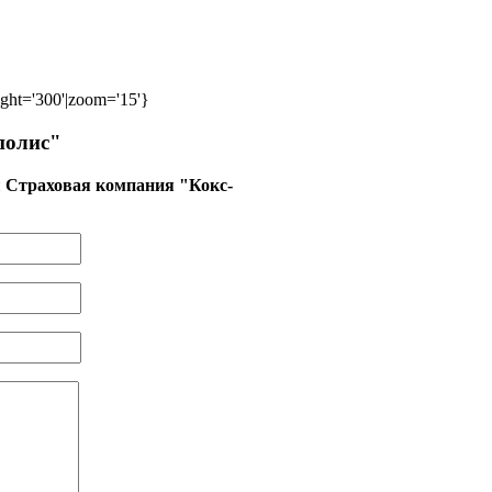
ght='300'|zoom='15'}
полис"
и
Страховая компания "Кокс-