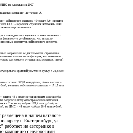
ОЛИС по платежам за 2007
траховая компания» до уровня А.
ия» рейтинговое агентство «Эксперт РА» приняло
Ранее ООО «Городская страховая компания» был
тивными перспективами».
рост ликвидности и надежности инвестиционного
и финансовую устойчивость, что и нашло
инансовых институтов рейтингового агентства
ные направления ее деятельности:
страхование
озитивно влияют такие факторы, как невысокое
утствие зависимости от основных клиентов, низкий
егулировало крупный убыток на сумму в 21,8 млн
ия» составил 399,0 млн рублей, объем выплат –
блей, величина собственного капитала – 171,5 млн
 заняло 48-е место по совокупным взносам (без
м по добровольному автострахованию компания
акже 31-е место, собрав 109,7 млн рублей, по
лей, по ДМС – 48 место, собрав 28,6 млн рублей.
г размещена в нашем каталоге
о адресу г. Екатеринбург, ул.
с"
работает на авторынке в
ную компанию с недорогими