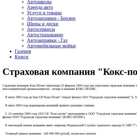
Автошколы
Аренда авто
Услуги и товары
Автозаправки - Бензин
Шины и диски
Автосервисы
Автострахование
Автозаправки - Газ
Автомобильные мойки
Галерея
Книги
Страховая компания "Кокс-п
Страховая компания Кокс-Полис образована 25 февраля 1994 года как отраслевая страховая компания 
коксохиммической промышленности - отсюда и название КОКС-ПОЛИС.
В июле 2003 года на базе СК"Кокс-Полис" открыт филиал ЗАО "Городская страховая компания" (г. 
В июле 2004 года акционерами компаний принято решениео слиянии.
С 14 сентября 2004 года ЗАО СК "Кокс-полис" присоединена к ООО "Городская страховая компания"
филиал ООО "Городская страховая компания" (КОКС-ПОЛИС).
В настоящий момент компания имеет лицензию Федеральной Службы страхового надзора N 1489 77 от
Уставный капитал компании - 160 000 000 рублей, полностью оплачен.