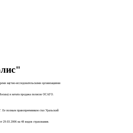
олис"
тремя научно-исследовательскими организациями
Москва) и начата продажа полисов ОСАГО.
. Ее полным правопреемником стал Уральский
 29.03.2006 на 48 видов страхования.