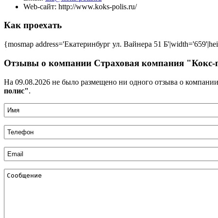
Web-сайт:
http://www.koks-polis.ru/
Как проехать
{mosmap address='Екатеринбург ул. Вайнера 51 Б'|width='659'|hei
Отзывы о компании Страховая компания "Кокс-
На 09.08.2026 не было размещено ни одного отзыва о компани
полис"
.