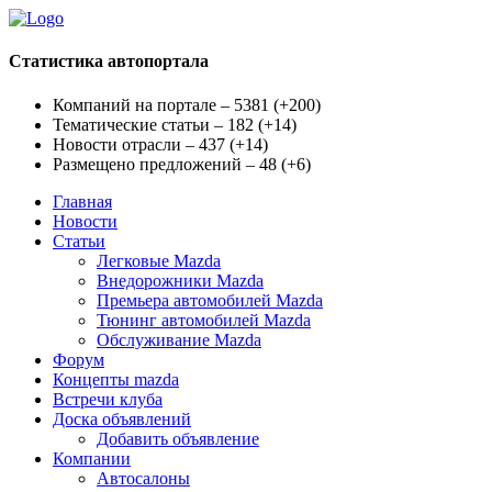
Статистика автопортала
Компаний на портале – 5381
(
+200
)
Тематические статьи – 182
(
+14
)
Новости отрасли – 437
(
+14
)
Размещено предложений – 48
(
+6
)
Главная
Новости
Статьи
Легковые Mazda
Внедорожники Mazda
Премьера автомобилей Mazda
Тюнинг автомобилей Mazda
Обслуживание Mazda
Форум
Концепты mazda
Встречи клуба
Доска объявлений
Добавить объявление
Компании
Автосалоны