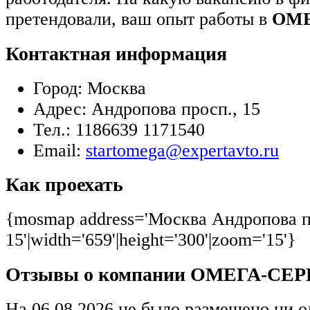
претендовали, ваш опыт работы в
ОМЕ
Контактная информация
Город:
Москва
Адрес:
Андропова просп., 15
Тел.:
1186639 1171540
Email:
startomega@expertavto.ru
Как проехать
{mosmap address='Москва Андропова п
15'|width='659'|height='300'|zoom='15'}
Отзывы о компании ОМЕГА-СЕ
На 06.08.2026 не было размещено ни о