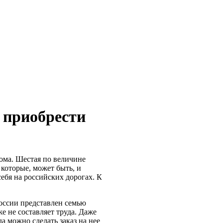
м приобрести
рома. Шестая по величине
которые, может быть, и
ебя на российских дорогах. К
оссии представлен семью
е не составляет труда. Даже
а можно сделать заказ на нее