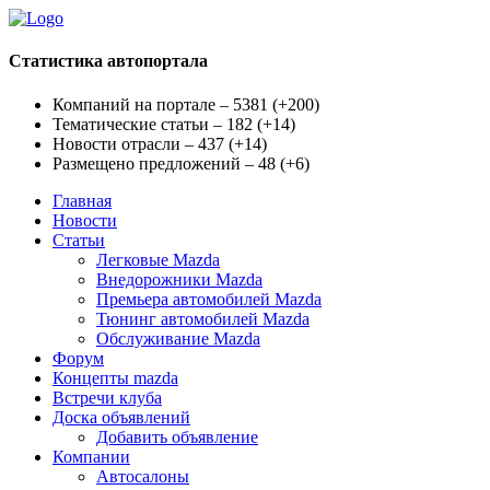
Статистика автопортала
Компаний на портале – 5381
(
+200
)
Тематические статьи – 182
(
+14
)
Новости отрасли – 437
(
+14
)
Размещено предложений – 48
(
+6
)
Главная
Новости
Статьи
Легковые Mazda
Внедорожники Mazda
Премьера автомобилей Mazda
Тюнинг автомобилей Mazda
Обслуживание Mazda
Форум
Концепты mazda
Встречи клуба
Доска объявлений
Добавить объявление
Компании
Автосалоны