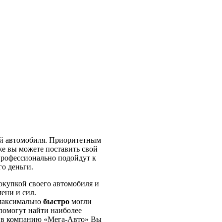
ей автомобиля. Приоритетным
же вы можете поставить свой
профессионально подойдут к
го деньги.
окупкой своего автомобиля и
ени и сил.
 максимально
быстро
могли
помогут найти наиболее
сь в компанию «Мега-Авто» Вы