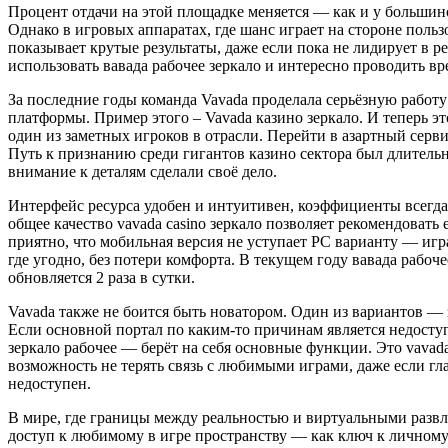
Процент отдачи на этой площадке меняется — как и у большин
Однако в игровых аппаратах, где шанс играет на стороне польз
показывает крутые результаты, даже если пока не лидирует в р
использовать вавада рабочее зеркало и интересно проводить вр
За последние годы команда Vavada проделала серьёзную работ
платформы. Пример этого – Vavada казино зеркало. И теперь эт
один из заметных игроков в отрасли. Перейти в азартный серви
Путь к признанию среди гигантов казино сектора был длитель
внимание к деталям сделали своё дело.
Интерфейс ресурса удобен и интуитивен, коэффициенты всегда
общее качество vavada casino зеркало позволяет рекомендовать 
приятно, что мобильная версия не уступает PC варианту — иг
где угодно, без потери комфорта. В текущем году вавада рабоч
обновляется 2 раза в сутки.
Vavada также не боится быть новатором. Один из вариантов — 
Если основной портал по каким-то причинам является недосту
зеркало рабочее — берёт на себя основные функции. Это vavada
возможность не терять связь с любимыми играми, даже если гл
недоступен.
В мире, где границы между реальностью и виртуальными развл
доступ к любимому в игре пространству — как ключ к личному