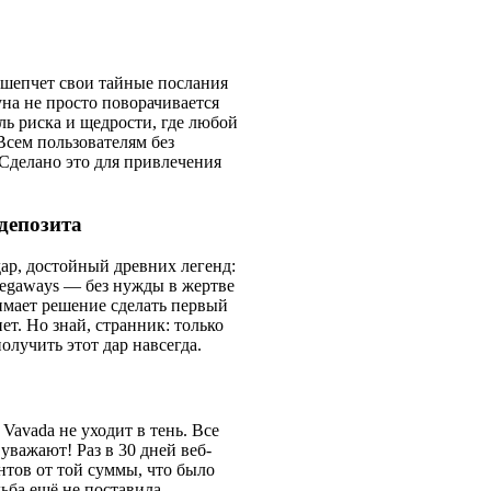
 шепчет свои тайные послания
на не просто поворачивается
ь риска и щедрости, где любой
сем пользователям без
Сделано это для привлечения
депозита
дар, достойный древних легенд:
Megaways — без нужды в жертве
имает решение сделать первый
ет. Но знай, странник: только
лучить этот дар навсегда.
 Vavada не уходит в тень. Все
уважают! Раз в 30 дней веб-
нтов от той суммы, что было
дьба ещё не поставила