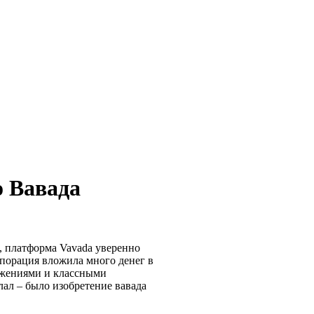
о Вавада
, платформа Vavada уверенно
рпорация вложила много денег в
ожениями и классными
лал – было изобретение вавада