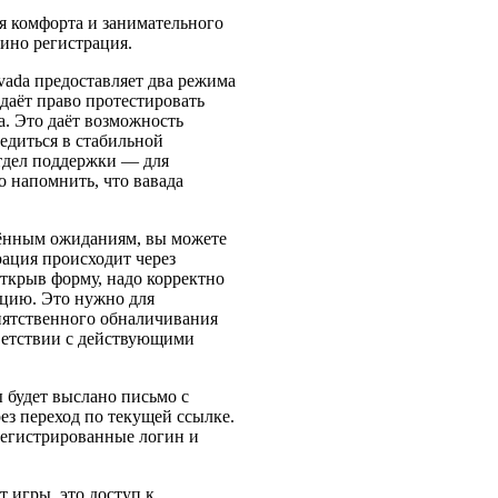
я комфорта и занимательного
зино регистрация.
vada предоставляет два режима
 даёт право протестировать
а. Это даёт возможность
бедиться в стабильной
отдел поддержки — для
о напомнить, что вавада
лённым ожиданиям, вы можете
рация происходит через
ткрыв форму, надо корректно
ацию. Это нужно для
пятственного обналичивания
ветствии с действующими
 будет выслано письмо с
з переход по текущей ссылке.
арегистрированные логин и
т игры, это доступ к