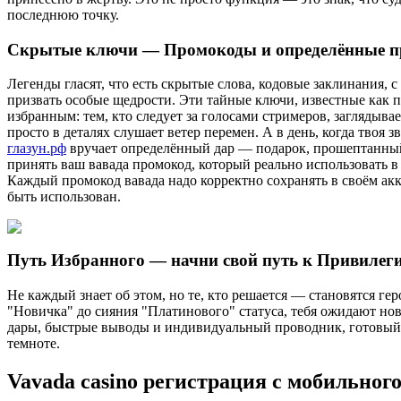
последнюю точку.
Скрытые ключи — Промокоды и определённые 
Легенды гласят, что есть скрытые слова, кодовые заклинания, 
призвать особые щедрости. Эти тайные ключи, известные как 
избранным: тем, кто следует за голосами стримеров, заглядывае
просто в деталях слушает ветер перемен. А в день, когда твоя зв
глазун.рф
вручает определённый дар — подарок, прошептанны
принять ваш вавада промокод, который реально использовать в
Каждый промокод вавада надо корректно сохранять в своём акк
быть использован.
Путь Избранного — начни свой путь к Привилег
Не каждый знает об этом, но те, кто решается — становятся ге
"Новичка" до сияния "Платинового" статуса, тебя ожидают но
дары, быстрые выводы и индивидуальный проводник, готовый 
темноте.
Vavada casino регистрация с мобильног